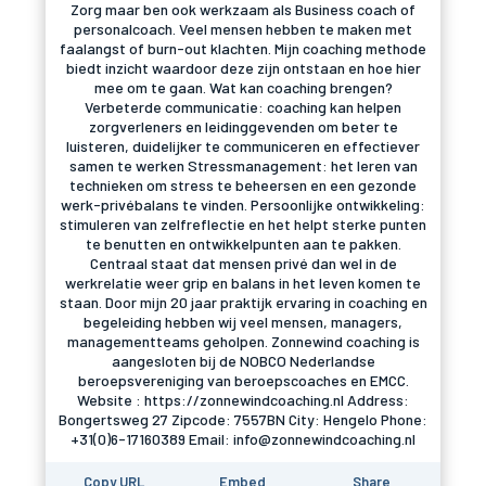
Zorg maar ben ook werkzaam als Business coach of
personalcoach. Veel mensen hebben te maken met
faalangst of burn-out klachten. Mijn coaching methode
biedt inzicht waardoor deze zijn ontstaan en hoe hier
mee om te gaan. Wat kan coaching brengen?
Verbeterde communicatie: coaching kan helpen
zorgverleners en leidinggevenden om beter te
luisteren, duidelijker te communiceren en effectiever
samen te werken Stressmanagement: het leren van
technieken om stress te beheersen en een gezonde
werk-privébalans te vinden. Persoonlijke ontwikkeling:
stimuleren van zelfreflectie en het helpt sterke punten
te benutten en ontwikkelpunten aan te pakken.
Centraal staat dat mensen privé dan wel in de
werkrelatie weer grip en balans in het leven komen te
staan. Door mijn 20 jaar praktijk ervaring in coaching en
begeleiding hebben wij veel mensen, managers,
managementteams geholpen. Zonnewind coaching is
aangesloten bij de NOBCO Nederlandse
beroepsvereniging van beroepscoaches en EMCC.
Website : https://zonnewindcoaching.nl Address:
Bongertsweg 27 Zipcode: 7557BN City: Hengelo Phone:
+31(0)6-17160389 Email: info@zonnewindcoaching.nl
Copy URL
Embed
Share