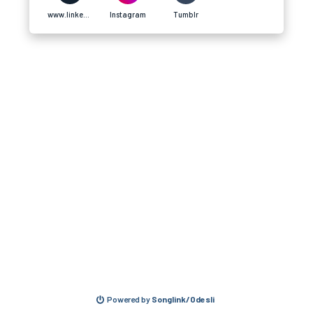
www.linkedin.com
Instagram
Tumblr
Powered by
Songlink/Odesli