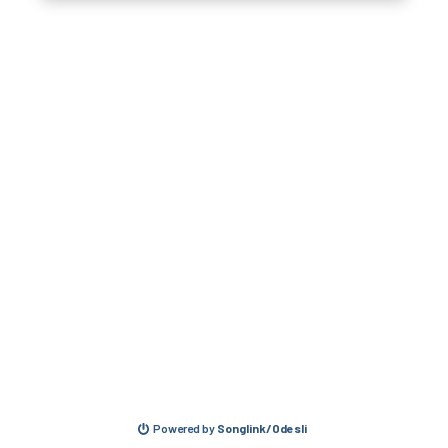
Powered by
Songlink/Odesli