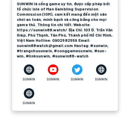
SUNWIN là cổng game uy tín, được cấp phép bởi
tổ chức Isle of Man Gambling Supervision
Commission (IOM), cam kết mang đến một sân
chơi an toàn, minh bạch và công bằng cho mọi
game thủ. Thông tin chi tiết: Website:
https://sunwin88.watch/ Địa Chỉ: 103 Đ. Trần Văn
Giáp, Phú Thạnh, Tân Phú, Thành phố Hồ Chí Minh,
Việt Nam Hotline: 0902582559 Email:
sunwin88watch@gmail.com Hastag: #sunwin,
#trangchusunwin, #conggamesunwin, #sun-
win, #linksunwin, #sunwin88-watch
SUNWIN
SUNWIN
SUNWIN
SUNWIN
SUNWIN