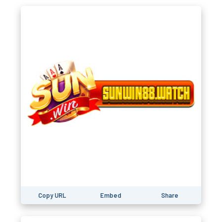
Copy URL
Embed
Share