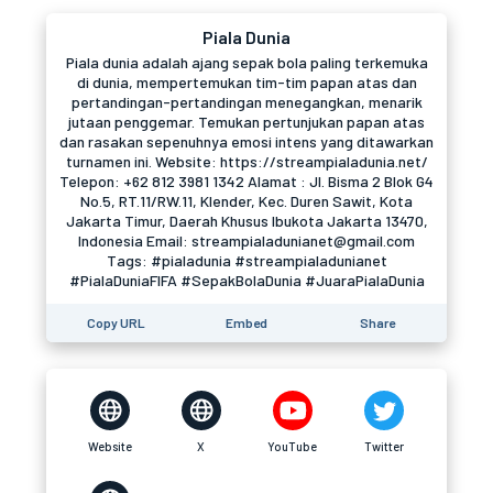
Piala Dunia
Piala dunia adalah ajang sepak bola paling terkemuka
di dunia, mempertemukan tim-tim papan atas dan
pertandingan-pertandingan menegangkan, menarik
jutaan penggemar. Temukan pertunjukan papan atas
dan rasakan sepenuhnya emosi intens yang ditawarkan
turnamen ini. Website: https://streampialadunia.net/
Telepon: +62 812 3981 1342 Alamat : Jl. Bisma 2 Blok G4
No.5, RT.11/RW.11, Klender, Kec. Duren Sawit, Kota
Jakarta Timur, Daerah Khusus Ibukota Jakarta 13470,
Indonesia Email: streampialadunianet@gmail.com
Tags: #pialadunia #streampialadunianet
#PialaDuniaFIFA #SepakBolaDunia #JuaraPialaDunia
Copy URL
Embed
Share
Website
X
YouTube
Twitter