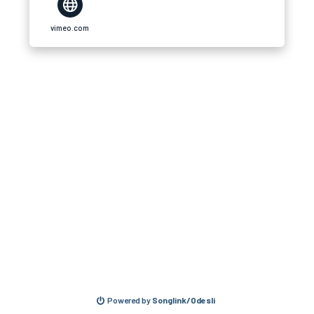
vimeo.com
Powered by
Songlink/Odesli