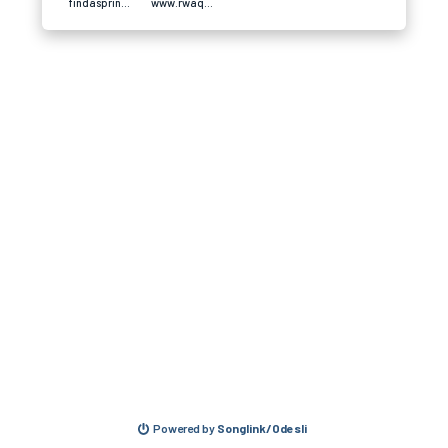
findaspring.org
www.rwaq.org
Powered by
Songlink/Odesli