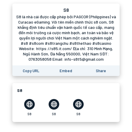
S8
S8 là nhà cái được cấp phép bởi PAGCOR (Philippines) và
Curacao eGaming. Với tên miền chính thức s8 com, S8
khẳng định tiêu chuẩn vận hành quốc tế cao cấp, mang
đến môi trường cá cược minh bạch, an toàn và bảo vệ
quyền lợi người chơi Việt Nam một cách nghiêm ngặt.
#s8 #s8com #s8trangchu #s8thethao #s8casino
Website: https://s85.it.com/ Địa chỉ: 310 Minh Mạng,
Ngũ Hành Sơn, Đà Nẵng 550000, Việt Nam SĐT:
0763058058 Email: info-s8t5@gmail.com
Copy URL
Embed
Share
S8
S8
S8
S8