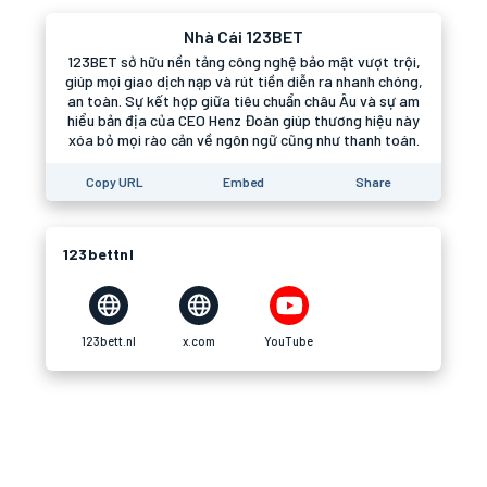
Nhà Cái 123BET
123BET sở hữu nền tảng công nghệ bảo mật vượt trội,
giúp mọi giao dịch nạp và rút tiền diễn ra nhanh chóng,
an toàn. Sự kết hợp giữa tiêu chuẩn châu Âu và sự am
hiểu bản địa của CEO Henz Đoàn giúp thương hiệu này
xóa bỏ mọi rào cản về ngôn ngữ cũng như thanh toán.
Copy URL
Embed
Share
123bettnl
123bett.nl
x.com
YouTube