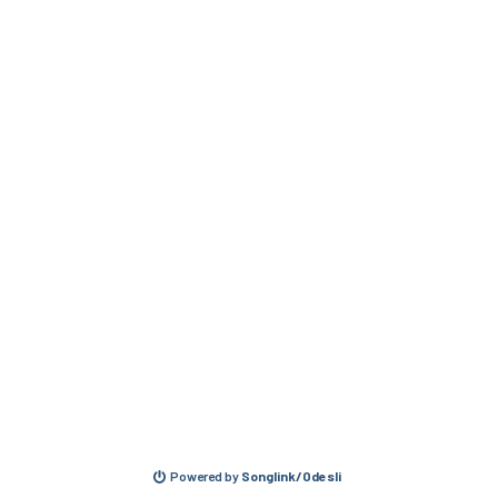
Powered by
Songlink/Odesli