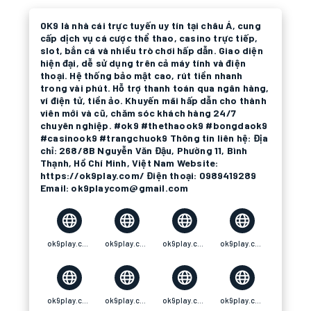
OK9 là nhà cái trực tuyến uy tín tại châu Á, cung
cấp dịch vụ cá cược thể thao, casino trực tiếp,
slot, bắn cá và nhiều trò chơi hấp dẫn. Giao diện
hiện đại, dễ sử dụng trên cả máy tính và điện
thoại. Hệ thống bảo mật cao, rút tiền nhanh
trong vài phút. Hỗ trợ thanh toán qua ngân hàng,
ví điện tử, tiền ảo. Khuyến mãi hấp dẫn cho thành
viên mới và cũ, chăm sóc khách hàng 24/7
chuyên nghiệp. #ok9 #thethaook9 #bongdaok9
#casinook9 #trangchuok9 Thông tin liên hệ: Địa
chỉ: 268/8B Nguyễn Văn Đậu, Phường 11, Bình
Thạnh, Hồ Chí Minh, Việt Nam Website:
https://ok9play.com/ Điện thoại: 0989419289
Email: ok9playcom@gmail.com
ok9play.com
ok9play.com
ok9play.com
ok9play.com
ok9play.com
ok9play.com
ok9play.com
ok9play.com