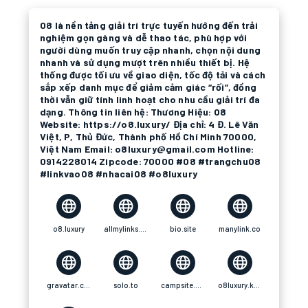
O8 là nền tảng giải trí trực tuyến hướng đến trải
nghiệm gọn gàng và dễ thao tác, phù hợp với
người dùng muốn truy cập nhanh, chọn nội dung
nhanh và sử dụng mượt trên nhiều thiết bị. Hệ
thống được tối ưu về giao diện, tốc độ tải và cách
sắp xếp danh mục để giảm cảm giác “rối”, đồng
thời vẫn giữ tính linh hoạt cho nhu cầu giải trí đa
dạng. Thông tin liên hệ: Thương Hiệu: O8
Website: https://o8.luxury/ Địa chỉ: 4 Đ. Lê Văn
Việt, P, Thủ Đức, Thành phố Hồ Chí Minh 70000,
Việt Nam Email: o8luxury@gmail.com Hotline:
0914228014 Zipcode: 70000 #O8 #trangchuO8
#linkvaoO8 #nhacaiO8 #o8luxury
o8.luxury
allmylinks.com
bio.site
manylink.co
gravatar.com
solo.to
campsite.bio
o8luxury.keepo.bio