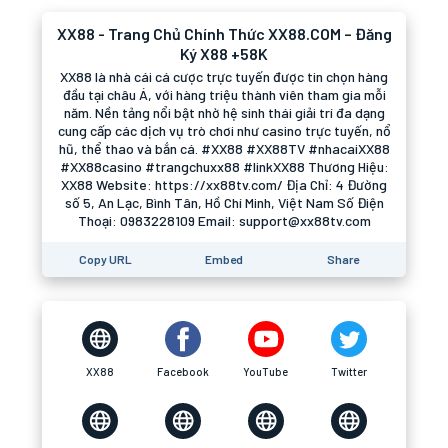
XX88 - Trang Chủ Chính Thức XX88.COM – Đăng
Ký X88 +58K
XX88 là nhà cái cá cược trực tuyến được tin chọn hàng
đầu tại châu Á, với hàng triệu thành viên tham gia mỗi
năm. Nền tảng nổi bật nhờ hệ sinh thái giải trí đa dạng
cung cấp các dịch vụ trò chơi như casino trực tuyến, nổ
hũ, thể thao và bắn cá. #XX88 #XX88TV #nhacaiXX88
#XX88casino #trangchuxx88 #linkXX88 Thương Hiệu:
XX88 Website: https://xx88tv.com/ Địa Chỉ: 4 Đường
số 5, An Lạc, Bình Tân, Hồ Chí Minh, Việt Nam Số Điện
Thoại: 0983228109 Email: support@xx88tv.com
Copy URL
Embed
Share
XX88
Facebook
YouTube
Twitter