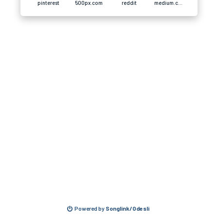
pinterest
500px.com
reddit
medium.com
Powered by
Songlink/Odesli