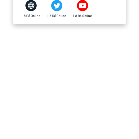
Lô Đề Online
Lô Đề Online
Lô Đề Online