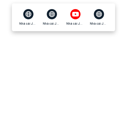
Nhà cái JUN88
Nhà cái JUN88
Nhà cái JUN88
Nhà cái JUN88