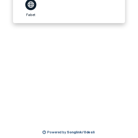
Fabet
Powered by
Songlink/Odesli