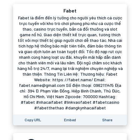
Fabet
Fabet là điểm đến lý tưởng cho người yêu thích cá cược
trực tuyến với kho trò chơi phong phú như cá cược thể
thao, casino trực tuyến, bắn cá đổi thưởng và slot
game nổ hũ. Giao diện thiết kế trực quan, tương thích
tốt với mọi thiết bị giúp người chơi dễ thao tác. Nhà cái
tích hợp hệ thống bảo mật tiên tiến, đảm bảo thông tin
và giao dịch luôn an toàn tuyệt đối. Tốc độ nạp rút cực
nhanh cùng hàng loạt ưu đãi, khuyến mãi hấp dẫn dành
cho thành viên mới và lâu năm. Đội ngũ chăm sóc khách
hàng hỗ trợ 24/7, mang lại trải nghiệm chuyên nghiệp và
thân thiện. Thông Tin Liên Hệ: Thương hiệu: Fabet
Website: https://fabet.name/ Email:
fabet.name@gmail.com Số điện thoại: 0962111415 Địa
chỉ: 394 Đ. Phạm Văn Đồng, Hiệp Bình Chánh, Thủ Đức,
Hồ Chí Minh, Việt Nam Zipcode: 700000 Hashtag:
#fabet #nhacaifabet #linkvaofabet #fabetcasino
#fabetthethao #dangkynhacaifabet
Copy URL
Embed
Share