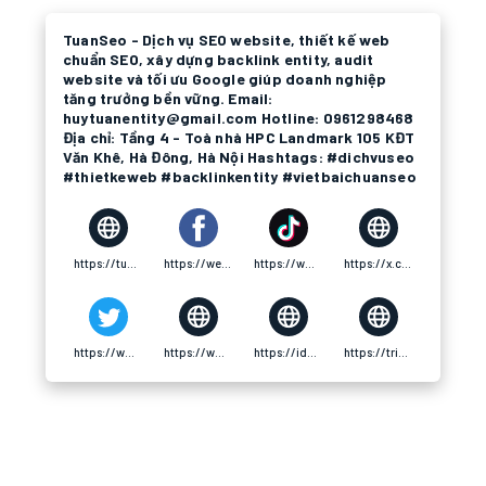
TuanSeo - Dịch vụ SEO website, thiết kế web
chuẩn SEO, xây dựng backlink entity, audit
website và tối ưu Google giúp doanh nghiệp
tăng trưởng bền vững. Email:
huytuanentity@gmail.com Hotline: 0961298468
Địa chỉ: Tầng 4 - Toà nhà HPC Landmark 105 KĐT
Văn Khê, Hà Đông, Hà Nội Hashtags: #dichvuseo
#thietkeweb #backlinkentity #vietbaichuanseo
https://tuanseo.com/
https://web.facebook.com/huytuanseo
https://www.tiktok.com/@huytuanseo
https://x.com/backlinktuanseo
https://www.pinterest.com/dichvuseotuanseo/
https://www.directorylib.com/domain/tuanseo.com
https://idol.st/user/183992/dichvuseotuanseo/
https://triumph.srivenkateshwaraa.edu.in/profile/dichvuseotuanseo