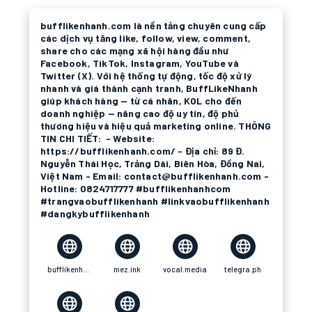
bufflikenhanh.com là nền tảng chuyên cung cấp
các dịch vụ tăng like, follow, view, comment,
share cho các mạng xã hội hàng đầu như
Facebook, TikTok, Instagram, YouTube và
Twitter (X). Với hệ thống tự động, tốc độ xử lý
nhanh và giá thành cạnh tranh, BuffLikeNhanh
giúp khách hàng — từ cá nhân, KOL cho đến
doanh nghiệp — nâng cao độ uy tín, độ phủ
thương hiệu và hiệu quả marketing online. THÔNG
TIN CHI TIẾT: - Website:
https://bufflikenhanh.com/ - Địa chỉ: 89 Đ.
Nguyễn Thái Học, Trảng Dài, Biên Hòa, Đồng Nai,
Việt Nam - Email: contact@bufflikenhanh.com -
Hotline: 0824717777 #bufflikenhanhcom
#trangvaobufflikenhanh #linkvaobufflikenhanh
#dangkybufflikenhanh
bufflikenhanh.com
mez.ink
vocal.media
telegra.ph