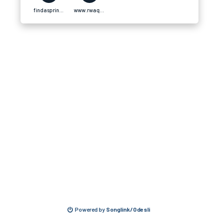
findaspring.org
www.rwaq.org
Powered by
Songlink/Odesli