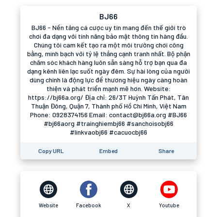
BJ66
BJ66 - Nền tảng cá cược uy tín mang đến thế giới trò
chơi đa dạng với tính năng bảo mật thông tin hàng đầu.
Chúng tôi cam kết tạo ra một môi trường chơi công
bằng, minh bạch với tỷ lệ thắng cạnh tranh nhất. Bộ phận
chăm sóc khách hàng luôn sẵn sàng hỗ trợ bạn qua đa
dạng kênh liên lạc suốt ngày đêm. Sự hài lòng của người
dùng chính là động lực để thương hiệu ngày càng hoàn
thiện và phát triển mạnh mẽ hơn. Website:
https://bj66a.org/ Địa chỉ: 26/3T Huỳnh Tấn Phát, Tân
Thuận Đông, Quận 7, Thành phố Hồ Chí Minh, Việt Nam
Phone: 0928374156 Email: contact@bj66a.org #BJ66
#bj66aorg #trainghiembj66 #sanchoisobj66
#linkvaobj66 #cacuocbj66
Copy URL
Embed
Share
Website
Facebook
X
Youtube