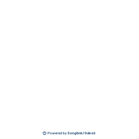
Powered by
Songlink/Odesli