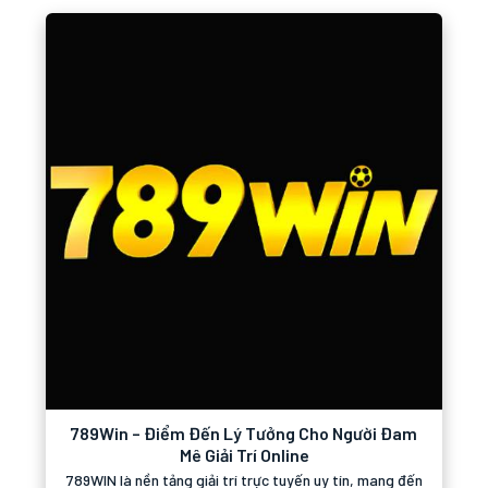
789Win – Điểm Đến Lý Tưởng Cho Người Đam
Mê Giải Trí Online
789WIN là nền tảng giải trí trực tuyến uy tín, mang đến